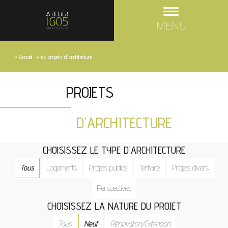
MENU
»
Accueil
»
les projets d'architecture
PROJETS
D'ARCHITECTURE
CHOISISSEZ LE TYPE D'ARCHITECTURE
Tous
Logements
Projets publics
Tertiaire
Projets divers
Perspectives
CHOISISSEZ LA NATURE DU PROJET
Tous
Neuf
Rénovation/Extension