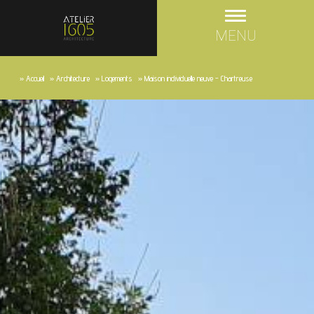
MENU
»
Accueil
»
Architecture
»
Logements
»
Maison individuelle neuve - Chartreuse