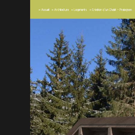
»
Accueil
»
Architecture
»
Logements
»
Création d'un Chalet - Pralognan