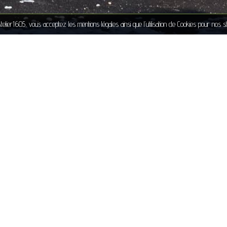
 Atelier1605, vous acceptez les
mentions légales
ainsi que l’utilisation de Cookies pour nos st
312 Route du Dauphiné
38380 Saint Pierre d'Entre
06 75 37 81 24
Contact
Partenaires
Mentions légales