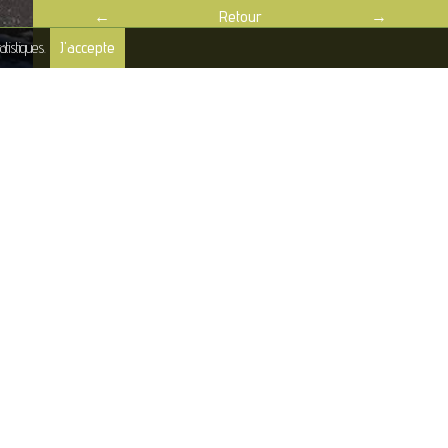
←
Retour
→
J'accepte
atistiques.
mont