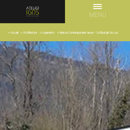
MENU
»
Accueil
»
Architecture
»
Logements
»
Maison Contemporaine neuve - Le Bourget du Lac