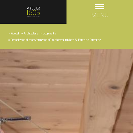
MENU
»
Accueil
»
Architecture
»
Logements
»
Réhabilitation et transformation d'un bâtiment mixte - St Pierre de Genebroz